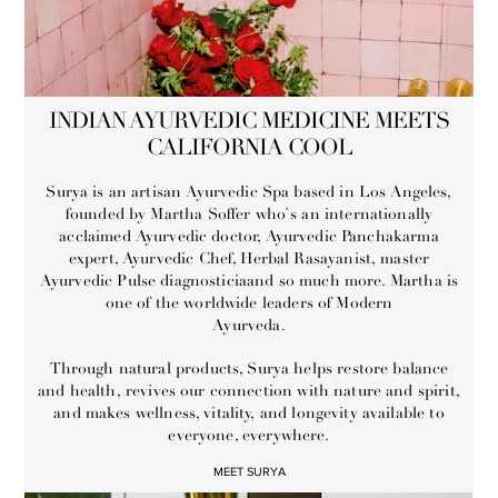
INDIAN AYURVEDIC MEDICINE MEETS
CALIFORNIA COOL
Surya is an artisan Ayurvedic Spa based in Los Angeles,
founded by Martha Soffer who`s an internationally
acclaimed Ayurvedic doctor, Ayurvedic Panchakarma
expert, Ayurvedic Chef, Herbal Rasayanist, master
Ayurvedic Pulse diagnosticiaand so much more. Martha is
one of the worldwide leaders of Modern
Ayurveda.
Through natural products, Surya helps restore balance
and health, revives our connection with nature and spirit,
and makes wellness, vitality, and longevity available to
everyone, everywhere.
MEET SURYA