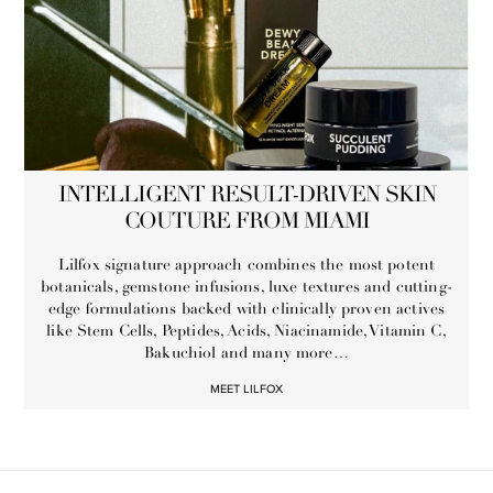
INTELLIGENT RESULT-DRIVEN SKIN
COUTURE FROM MIAMI
Lilfox signature approach combines the most potent
botanicals, gemstone infusions, luxe textures and cutting-
edge formulations backed with clinically proven actives
like Stem Cells, Peptides, Acids, Niacinamide, Vitamin C,
Bakuchiol and many more…
MEET LILFOX