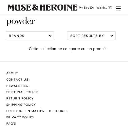
Passer
My Bag (0)
Wishlist
au
contenu
powder
BRANDS
SORT RESULTS BY
Cette collection ne comporte aucun produit
ABOUT
CONTACT US
NEWSLETTER
EDITORIAL POLICY
RETURN POLICY
SHIPPING POLICY
POLITIQUE EN MATIÈRE DE COOKIES
PRIVACY POLICY
FAQ'S