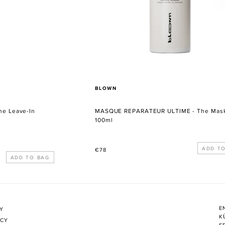
VERKÄUFER
BLOWN
e Leave-In
MASQUE REPARATEUR ULTIME - The Mas
100ml
Normaler
€78
Preis
E
CY
K
ICY