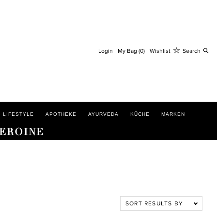
S
Login
My Bag (0)
Wishlist
Search
 LIFESTYLE
APOTHEKE
AYURVEDA
KÜCHE
MARKEN
HEROINE
SORT RESULTS BY