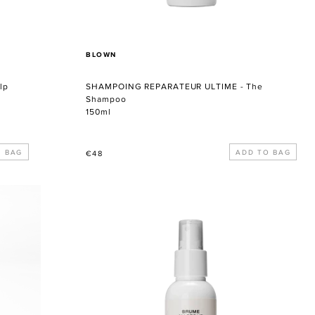
VERKÄUFER
BLOWN
lp
SHAMPOING REPARATEUR ULTIME - The
Shampoo
150ml
Normaler
€48
Preis
BRUME
MAGIQUE
-
MAGIC
MIST