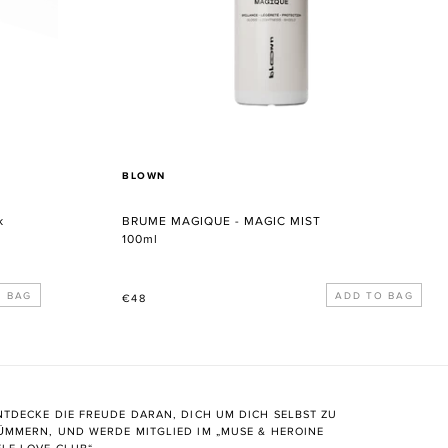
VERKÄUFER
BLOWN
k
BRUME MAGIQUE - MAGIC MIST
100ml
Normaler
€48
Preis
NTDECKE DIE FREUDE DARAN, DICH UM DICH SELBST ZU
ÜMMERN, UND WERDE MITGLIED IM „MUSE & HEROINE