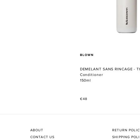
VERKÄUFER
BLOWN
DEMELANT SANS RINCAGE - Th
Conditioner
150ml
Normaler
€48
Preis
ABOUT
RETURN POLI
CONTACT US
SHIPPING POL