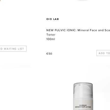
VERKÄUFER
OIO LAB
NEW FULVIC IONIC: Mineral Face and Sca
Toner
100ml
O WAITING LIST
Normaler
€50
Preis
MASQUE
REPARATEUR
ULTIME
-
The
Mask