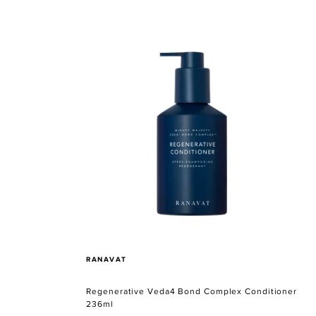
Regenerative
Veda4
Bond
Complex
Conditioner
VERKÄUFER
RANAVAT
Regenerative Veda4 Bond Complex Conditioner
236ml