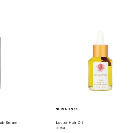
Luster
Hair
Oil
VERKÄUFER
SHIVA ROSE
air Serum
Luster Hair Oil
30ml