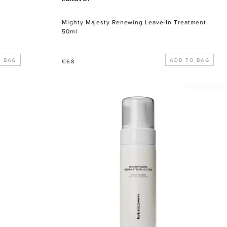
Mighty Majesty Renewing Leave-In Treatment
50ml
Normaler
€68
Preis
SHAMPOING
REPARATEUR
ULTIME
-
The
Shampoo