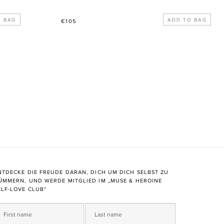
Normaler
€105
Preis
NTDECKE DIE FREUDE DARAN, DICH UM DICH SELBST ZU
ÜMMERN, UND WERDE MITGLIED IM „MUSE & HEROINE
ELF-LOVE CLUB“