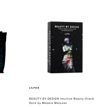
BEAUTY
BY
DESIGN
Intuitive
Beauty
Oracle
Deck
by
Mikaela
MacLean
VERKÄUFER
LILFOX
BEAUTY BY DESIGN Intuitive Beauty Oracle
Deck by Mikaela MacLean