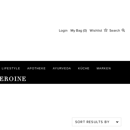
S
Login
My Bag (0)
Wishlist
Search
 LIFESTYLE
APOTHEKE
AYURVEDA
KÜCHE
MARKEN
HEROINE
SORT RESULTS BY