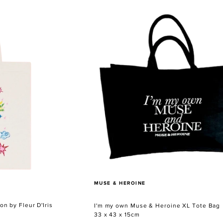
I'm
my
own
Muse
&
Heroine
XL
Tote
Bag
VERKÄUFER
MUSE & HEROINE
on by Fleur D'Iris
I'm my own Muse & Heroine XL Tote Bag
33 x 43 x 15cm