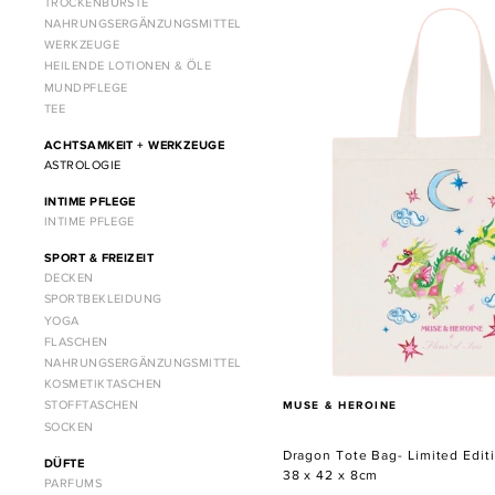
TROCKENBÜRSTE
Dragon
NAHRUNGSERGÄNZUNGSMITTEL
Tote
WERKZEUGE
Bag-
HEILENDE LOTIONEN & ÖLE
MUNDPFLEGE
Limited
TEE
Edition
by
ACHTSAMKEIT + WERKZEUGE
Fleur
ASTROLOGIE
D'Iris
INTIME PFLEGE
INTIME PFLEGE
SPORT & FREIZEIT
DECKEN
SPORTBEKLEIDUNG
YOGA
FLASCHEN
NAHRUNGSERGÄNZUNGSMITTEL
KOSMETIKTASCHEN
VERKÄUFER
STOFFTASCHEN
MUSE & HEROINE
SOCKEN
Dragon Tote Bag- Limited Editi
DÜFTE
38 x 42 x 8cm
PARFUMS