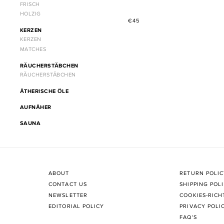
FRISCH
HOLZIG
Normaler
€45
Preis
KERZEN
KERZEN
MATCHES
RÄUCHERSTÄBCHEN
RÄUCHERSTÄBCHEN
ÄTHERISCHE ÖLE
AUFNÄHER
SAUNA
ABOUT
RETURN POLI
CONTACT US
SHIPPING POL
NEWSLETTER
COOKIES-RICH
EDITORIAL POLICY
PRIVACY POLI
FAQ'S