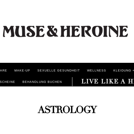
ARE
MAKE-UP
SEXUELLE GESUNDHEIT
WELLNESS
KLEIDUNG +
LIVE LIKE A 
SCHEINE
BEHANDLUNG BUCHEN
ASTROLOGY