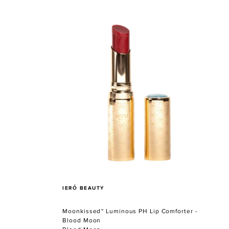
Moonkissed™
Luminous
PH
Lip
Comforter
-
Blood
Moon
VERKÄUFER
IERÓ BEAUTY
-
Moonkissed™ Luminous PH Lip Comforter -
Blood Moon