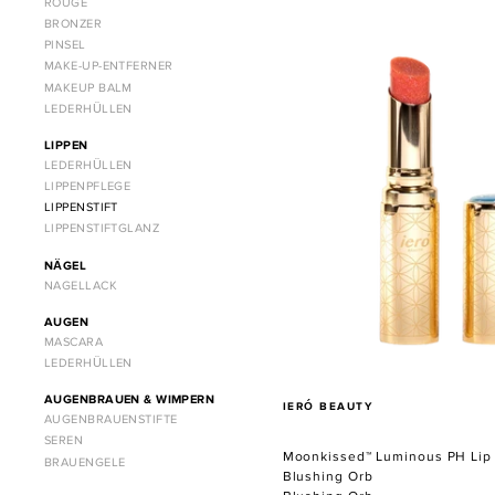
ROUGE
Moonkissed™
BRONZER
Luminous
PINSEL
PH
MAKE-UP-ENTFERNER
MAKEUP BALM
Lip
LEDERHÜLLEN
Comforter-
Blushing
LIPPEN
Orb
LEDERHÜLLEN
LIPPENPFLEGE
LIPPENSTIFT
LIPPENSTIFTGLANZ
NÄGEL
NAGELLACK
AUGEN
MASCARA
LEDERHÜLLEN
AUGENBRAUEN & WIMPERN
VERKÄUFER
IERÓ BEAUTY
AUGENBRAUENSTIFTE
SEREN
Moonkissed™ Luminous PH Lip 
BRAUENGELE
Blushing Orb