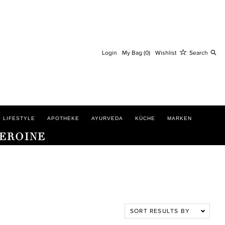
S
Login
My Bag (0)
Wishlist
Search
 LIFESTYLE
APOTHEKE
AYURVEDA
KÜCHE
MARKEN
HEROINE
SORT RESULTS BY