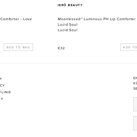
VERKÄUFER
IERÓ BEAUTY
Comforter - Love
Moonkissed™ Luminous PH Lip Comforter 
Lucid Soul
Lucid Soul
Normaler
€32
Preis
E
CY
K
ICY
S
TLINIE
CY