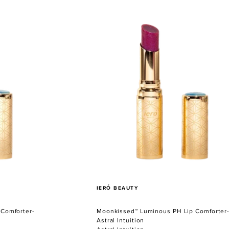
Moonkissed™
Luminous
PH
Lip
Comforter-
Astral
Intuition
VERKÄUFER
IERÓ BEAUTY
Comforter-
Moonkissed™ Luminous PH Lip Comforter
Astral Intuition