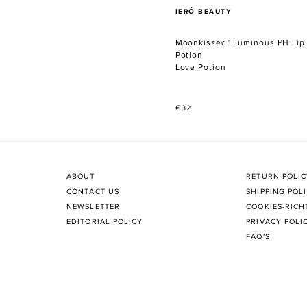
VERKÄUFER
IERÓ BEAUTY
Moonkissed™ Luminous PH Lip 
Potion
Love Potion
Normaler
€32
Preis
ABOUT
RETURN POLI
CONTACT US
SHIPPING POL
NEWSLETTER
COOKIES-RICH
EDITORIAL POLICY
PRIVACY POLI
FAQ'S