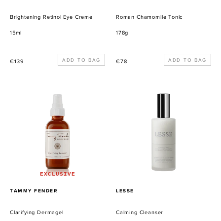
Brightening Retinol Eye Creme
Roman Chamomile Tonic
15ml
178g
Normaler
Normaler
€139
€78
Preis
Preis
Clarifying
Calming
Dermagel
Cleanser
EXCLUSIVE
VERKÄUFER
VERKÄUFER
TAMMY FENDER
LESSE
Clarifying Dermagel
Calming Cleanser