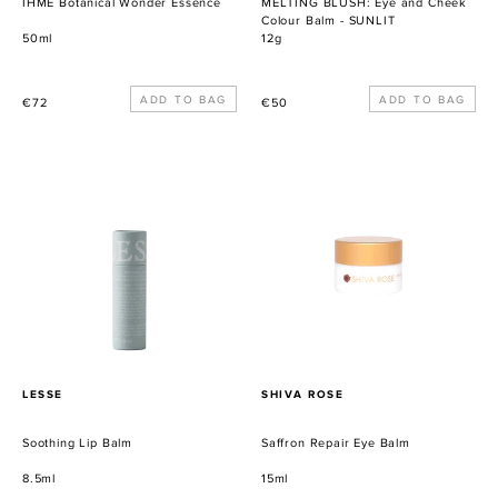
IHME Botanical Wonder Essence
MELTING BLUSH: Eye and Cheek
Colour Balm - SUNLIT
50ml
12g
Normaler
Normaler
€72
€50
Preis
Preis
Soothing
Saffron
Lip
Repair
Balm
Eye
Balm
VERKÄUFER
VERKÄUFER
LESSE
SHIVA ROSE
Soothing Lip Balm
Saffron Repair Eye Balm
8.5ml
15ml