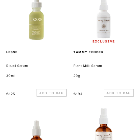
Serum
EXCLUSIVE
VERKÄUFER
VERKÄUFER
LESSE
TAMMY FENDER
Ritual Serum
Plant Milk Serum
30ml
29g
Normaler
Normaler
€125
€194
Preis
Preis
Quintessential
Essential
Serum
C
Tonic