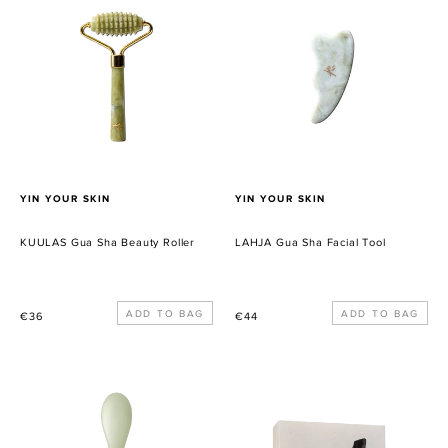
Gua
Gua
Sha
Sha
Beauty
Facial
Roller
Tool
VERKÄUFER
VERKÄUFER
YIN YOUR SKIN
YIN YOUR SKIN
KUULAS Gua Sha Beauty Roller
LAHJA Gua Sha Facial Tool
Normaler
Normaler
€36
€44
Preis
Preis
NIVA
Facial
Gua
Discovery
Sha
Set
Beauty