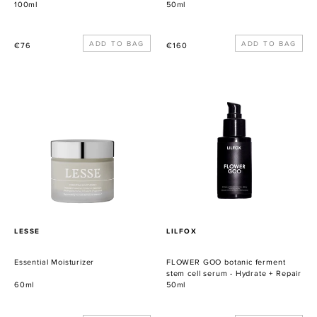
100ml
50ml
Normaler
Normaler
€76
€160
Preis
Preis
Essential
FLOWER
Moisturizer
GOO
botanic
ferment
stem
cell
serum
-
Hydrate
+
VERKÄUFER
VERKÄUFER
LESSE
LILFOX
Repair
Essential Moisturizer
FLOWER GOO botanic ferment
stem cell serum - Hydrate + Repair
60ml
50ml