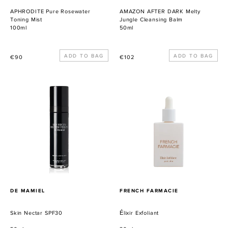
APHRODITE Pure Rosewater
AMAZON AFTER DARK Melty
Toning Mist
Jungle Cleansing Balm
100ml
50ml
Normaler
Normaler
€90
€102
Preis
Preis
Skin
Élixir
Nectar
Exfoliant
SPF30
VERKÄUFER
VERKÄUFER
DE MAMIEL
FRENCH FARMACIE
Skin Nectar SPF30
Élixir Exfoliant