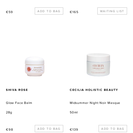
Normaler
Normaler
WAITING LIST
€59
€165
Preis
Preis
Glow
Midsummer
Face
Night
Balm
Noir
Masque
VERKÄUFER
VERKÄUFER
SHIVA ROSE
CECILIA HOLISTIC BEAUTY
Glow Face Balm
Midsummer Night Noir Masque
28g
50ml
Normaler
Normaler
€98
€139