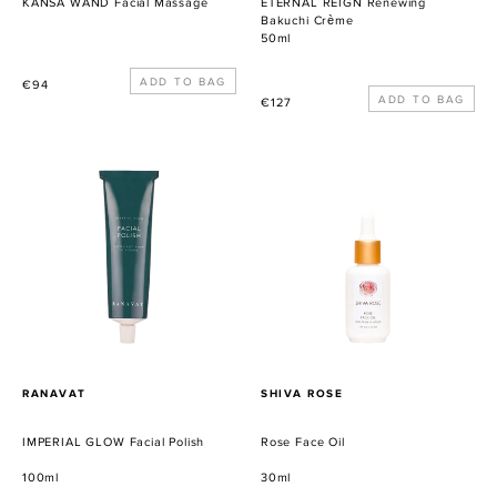
KANSA WAND Facial Massage
ETERNAL REIGN Renewing
Bakuchi Crème
50ml
Normaler
€94
Normaler
€127
Preis
Preis
IMPERIAL
Rose
GLOW
Face
Facial
Oil
Polish
VERKÄUFER
VERKÄUFER
RANAVAT
SHIVA ROSE
IMPERIAL GLOW Facial Polish
Rose Face Oil
100ml
30ml