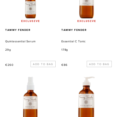
EXCLUSIVE
EXCLUSIVE
VERKÄUFER
VERKÄUFER
TAMMY FENDER
TAMMY FENDER
Quintessential Serum
Essential C Tonic
29g
178g
Normaler
Normaler
€260
€86
Preis
Preis
Bulgarian
Purifying
Rose
Cleansing
Water
Gel