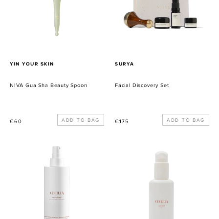
Spoon
VERKÄUFER
VERKÄUFER
YIN YOUR SKIN
SURYA
NIVA Gua Sha Beauty Spoon
Facial Discovery Set
Normaler
Normaler
€60
€175
Preis
Preis
Sacred
Celestial
Sage
Lait
Purifying
Cleanser