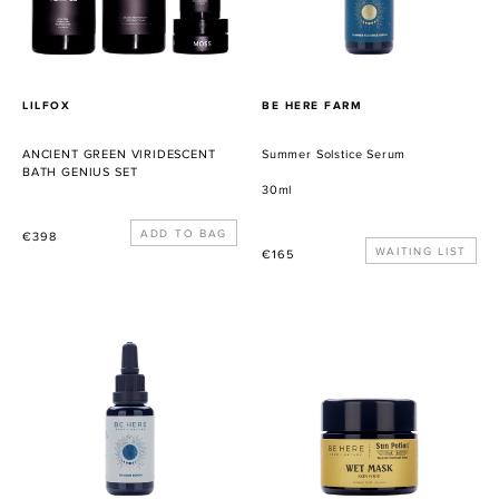
VERKÄUFER
VERKÄUFER
LILFOX
BE HERE FARM
ANCIENT GREEN VIRIDESCENT
Summer Solstice Serum
BATH GENIUS SET
30ml
Normaler
€398
Normaler
WAITING LIST
€165
Preis
Preis
Ryokan
Wet
Serum
Mask