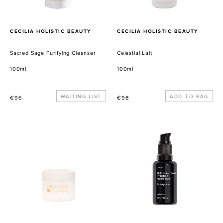
VERKÄUFER
VERKÄUFER
CECILIA HOLISTIC BEAUTY
CECILIA HOLISTIC BEAUTY
Sacred Sage Purifying Cleanser
Celestial Lait
100ml
100ml
Normaler
WAITING LIST
Normaler
€96
€98
Preis
Preis
Blue
AQUASPHERE:
Butter
Multi-
Cleansing
Dimensional
Balm
Hydrating
Facial
Serum