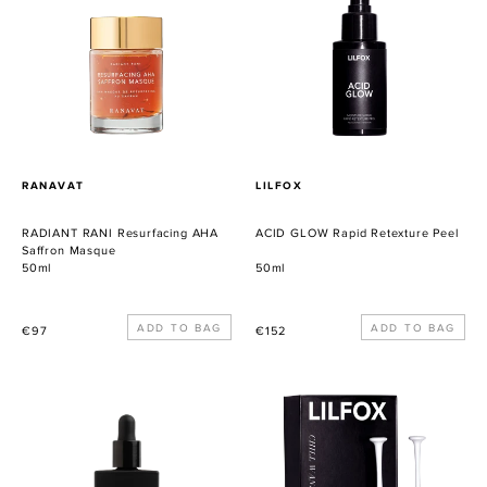
Resurfacing
Rapid
AHA
Retexture
Saffron
Peel
Masque
VERKÄUFER
VERKÄUFER
RANAVAT
LILFOX
RADIANT RANI Resurfacing AHA
ACID GLOW Rapid Retexture Peel
Saffron Masque
50ml
50ml
Normaler
Normaler
€97
€152
Preis
Preis
Sérum
CHILL
Radiant
WANDS
Cryo
+
Thermo