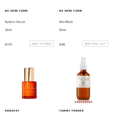
VERKÄUFER
VERKÄUFER
BE HERE FARM
BE HERE FARM
Ryokan Serum
Wet Mask
30ml
50ml
Normaler
Normaler
WAITING LIST
€175
€85
Preis
Preis
Brightening
Roman
Retinol
Chamomile
Eye
Tonic
Creme
EXCLUSIVE
VERKÄUFER
VERKÄUFER
RANAVAT
TAMMY FENDER