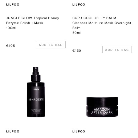
VERKÄUFER
VERKÄUFER
LILFOX
LILFOX
JUNGLE GLOW Tropical Honey
CUPU COOL JELLY BALM
Enzyme Polish + Mask
Cleanser Moisture Mask Overnight
100ml
Balm
50ml
Normaler
€105
Normaler
€150
Preis
Preis
APHRODITE
AMAZON
Pure
AFTER
Rosewater
DARK
Toning
Melty
Mist
Jungle
Cleansing
Balm
VERKÄUFER
VERKÄUFER
LILFOX
LILFOX