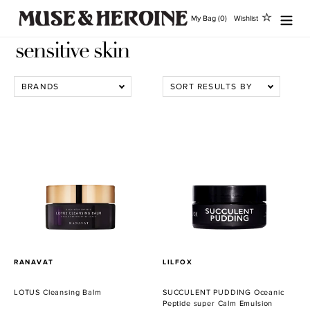
Direkt
My Bag (0)
Wishlist
zum
Inhalt
sensitive skin
BRANDS
SORT RESULTS BY
LOTUS
SUCCULENT
Cleansing
PUDDING
Balm
Oceanic
Peptide
super
Calm
Emulsion
VERKÄUFER
VERKÄUFER
RANAVAT
LILFOX
LOTUS Cleansing Balm
SUCCULENT PUDDING Oceanic
Peptide super Calm Emulsion