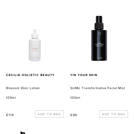
Preis
Preis
Blossom
SUMU
Elixir
Transformative
Lotion
Facial
Mist
VERKÄUFER
VERKÄUFER
CECILIA HOLISTIC BEAUTY
YIN YOUR SKIN
Blossom Elixir Lotion
SUMU Transformative Facial Mist
100ml
100ml
Normaler
Normaler
€119
€86
Preis
Preis
Mother
MELTING