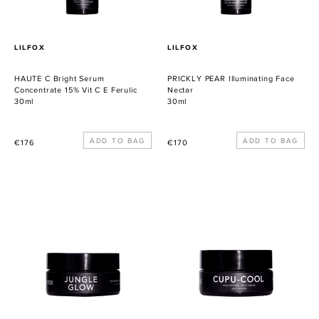
C
E
Ferulic
VERKÄUFER
VERKÄUFER
LILFOX
LILFOX
HAUTE C Bright Serum
PRICKLY PEAR Illuminating Face
Concentrate 15% Vit C E Ferulic
Nectar
30ml
30ml
Normaler
Normaler
€176
€170
Preis
Preis
JUNGLE
CUPU
GLOW
COOL
Tropical
JELLY
Honey
BALM
Enzyme
Cleanser
Polish
Moisture
+
Mask
Mask
Overnight
Balm