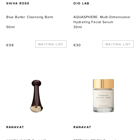
VERKÄUFER
VERKÄUFER
SHIVA ROSE
OIO LAB
Blue Butter Cleansing Balm
AQUASPHERE: Multi-Dimensional
Hydrating Facial Serum
50ml
30ml
Normaler
WAITING LIST
Normaler
WAITING LIST
€98
€50
Preis
Preis
KANSA
ETERNAL
WAND
REIGN
Facial
Renewing
Massage
Bakuchi
Crème
VERKÄUFER
VERKÄUFER
RANAVAT
RANAVAT