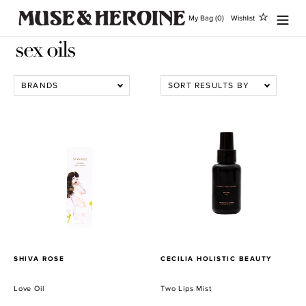
Direkt
My Bag (0)
Wishlist
zum
Inhalt
sex oils
BRANDS
SORT RESULTS BY
Love
Two
Oil
Lips
Mist
VERKÄUFER
VERKÄUFER
SHIVA ROSE
CECILIA HOLISTIC BEAUTY
Love Oil
Two Lips Mist