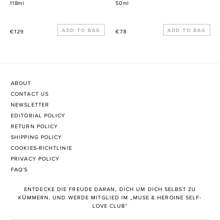
118ml
50ml
Normaler
Normaler
€129
€78
Preis
Preis
ABOUT
CONTACT US
NEWSLETTER
EDITORIAL POLICY
RETURN POLICY
SHIPPING POLICY
COOKIES-RICHTLINIE
PRIVACY POLICY
FAQ'S
ENTDECKE DIE FREUDE DARAN, DICH UM DICH SELBST ZU
KÜMMERN, UND WERDE MITGLIED IM „MUSE & HEROINE SELF-
LOVE CLUB“