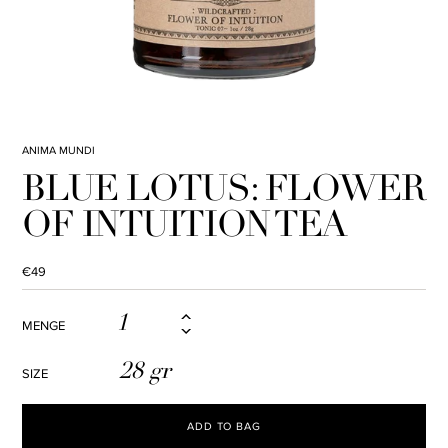
ANIMA MUNDI
BLUE LOTUS: FLOWER
OF INTUITION TEA
Normaler
€49
Preis
MENGE
28 gr
SIZE
ADD TO BAG