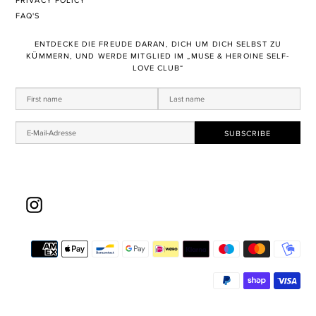
PRIVACY POLICY
FAQ'S
ENTDECKE DIE FREUDE DARAN, DICH UM DICH SELBST ZU
KÜMMERN, UND WERDE MITGLIED IM „MUSE & HEROINE SELF-
LOVE CLUB“
Instagram
Za