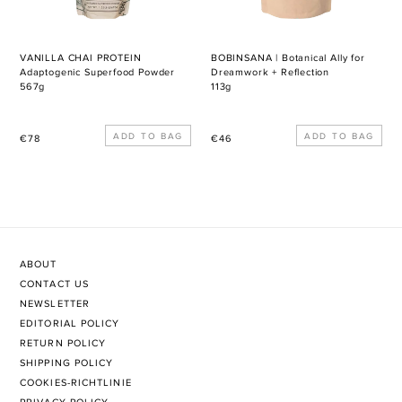
Reflection
VANILLA CHAI PROTEIN
BOBINSANA | Botanical Ally for
Adaptogenic Superfood Powder
Dreamwork + Reflection
567g
113g
Normaler
Normaler
€78
€46
Preis
Preis
ABOUT
CONTACT US
NEWSLETTER
EDITORIAL POLICY
RETURN POLICY
SHIPPING POLICY
COOKIES-RICHTLINIE