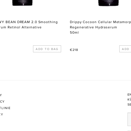
Y BEAN DREAM 2.0 Smoothing
Drippy Cocoon Cellular Metamor
rum Retinol Alternative
Regenerative Hydraserum
50ml
r
Normaler
€218
Preis
E
CY
K
ICY
S
TLINIE
CY