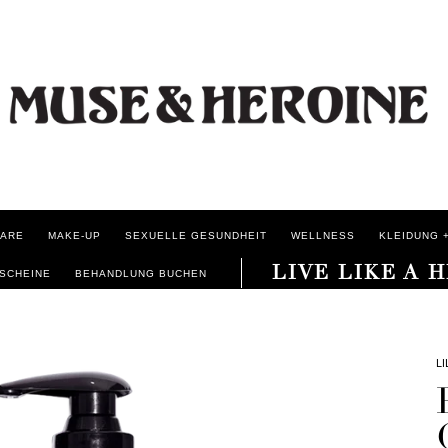
ARE
MAKE-UP
SEXUELLE GESUNDHEIT
WELLNESS
KLEIDUNG +
LIVE LIKE A 
SCHEINE
BEHANDLUNG BUCHEN
L