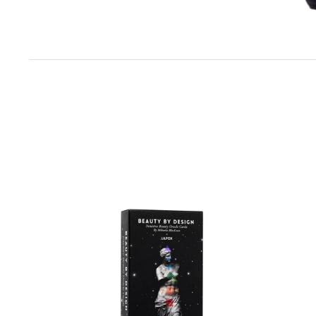
BEAUTY
NEW
BY
DEWY
DESIGN
BEAN
Intuitive
DREAM
Beauty
2.0
Oracle
Smoothi
Deck
Night
by
Serum
Mikaela
Retinol
MacLean
Alternati