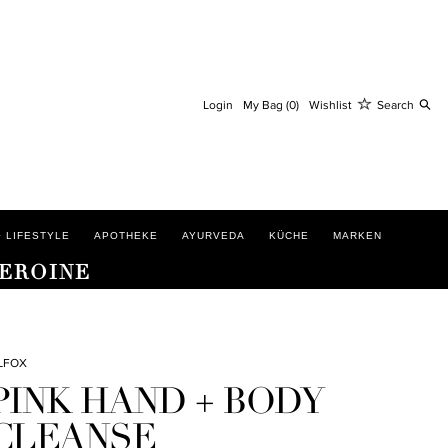
S
Login
My Bag (0)
Wishlist
Search
 LIFESTYLE
APOTHEKE
AYURVEDA
KÜCHE
MARKEN
HEROINE
ILFOX
PINK HAND + BODY
CLEANSE