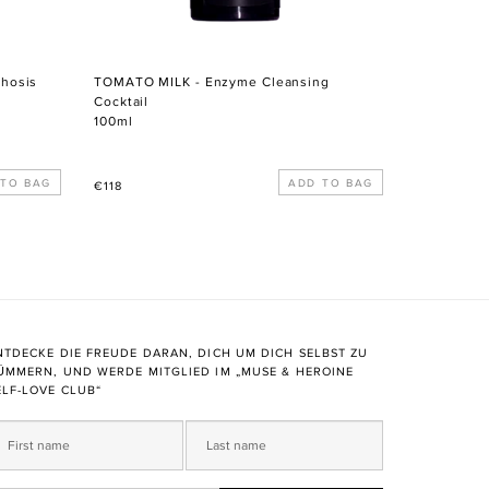
phosis
TOMATO MILK - Enzyme Cleansing
Cocktail
100ml
Normaler
€118
Preis
NTDECKE DIE FREUDE DARAN, DICH UM DICH SELBST ZU
ÜMMERN, UND WERDE MITGLIED IM „MUSE & HEROINE
ELF-LOVE CLUB“