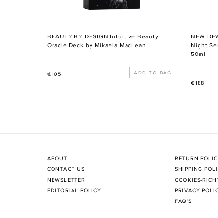
BEAUTY BY DESIGN Intuitive Beauty
NEW DEW
Oracle Deck by Mikaela MacLean
Night Se
50ml
Normaler
€105
Normale
Preis
€188
Preis
ABOUT
RETURN POLI
CONTACT US
SHIPPING POL
NEWSLETTER
COOKIES-RICH
EDITORIAL POLICY
PRIVACY POLI
FAQ'S