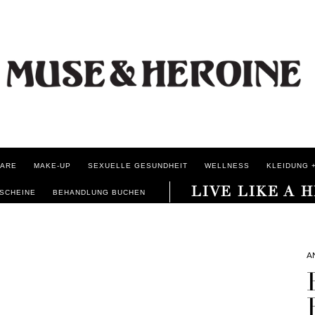
ARE
MAKE-UP
SEXUELLE GESUNDHEIT
WELLNESS
KLEIDUNG +
LIVE LIKE A 
SCHEINE
BEHANDLUNG BUCHEN
A