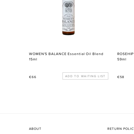
WOMEN'S BALANCE Essential Oil Blend
ROSEHIP
15ml
59ml
Normaler
Normale
ADD TO WAITING LIST
€66
€58
Preis
Preis
ABOUT
RETURN POLI