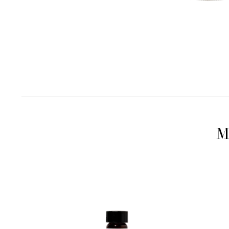
M
WOMEN'S
ROSEHI
BALANCE
OIL
Essential
Oil
Blend