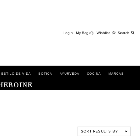
Bu
Login
My Bag (0)
Wishlist
Search
 ESTILO DE VIDA
BOTICA
AYURVEDA
COCINA
MARCAS
 HEROINE
SORT RESULTS BY