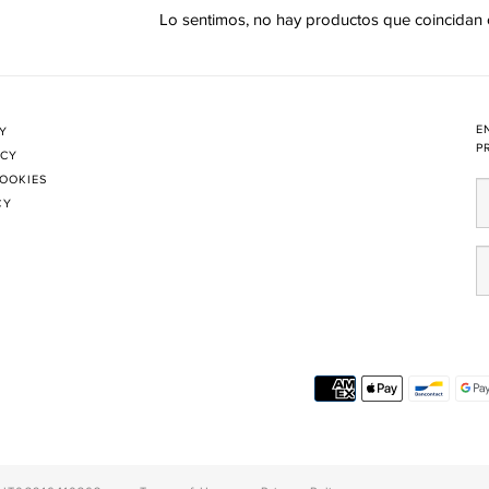
Lo sentimos, no hay productos que coincidan
E
CY
P
ICY
COOKIES
CY