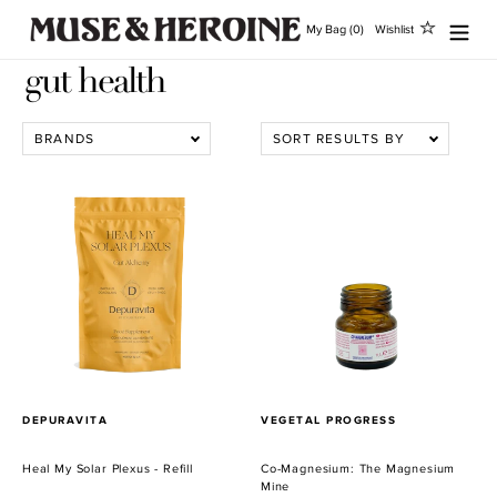
Direkt
My Bag (0)
Wishlist
zum
Inhalt
gut health
BRANDS
SORT RESULTS BY
Heal
Co-
My
Magnesium:
Solar
The
Plexus
Magnesium
-
Mine
Refill
VERKÄUFER
VERKÄUFER
DEPURAVITA
VEGETAL PROGRESS
Heal My Solar Plexus - Refill
Co-Magnesium: The Magnesium
Mine