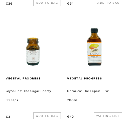
Normaler
Normaler
€26
€54
Preis
Preis
Glyce-
Dacarica:
Bas:
The
The
Papaia
Sugar
Elixir
Enemy
VERKÄUFER
VERKÄUFER
VEGETAL PROGRESS
VEGETAL PROGRESS
Glyce-Bas: The Sugar Enemy
Dacarica: The Papaia Elixir
80 caps
200ml
Normaler
Normaler
WAITING LIST
€31
€40
Preis
Preis