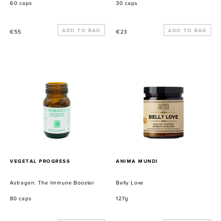
60 caps
30 caps
Normaler
Normaler
€55
€23
Preis
Preis
Astragen:
Belly
The
Love
Immune
Booster
VERKÄUFER
VERKÄUFER
VEGETAL PROGRESS
ANIMA MUNDI
Astragen: The Immune Booster
Belly Love
80 caps
127g